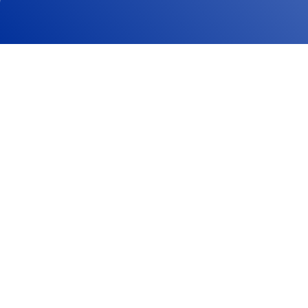
A Ford Trucks vai revelar
o caminho para as zero
emissões no IAA 2022
A Ford Trucks, vencedora do prestigiado
prémio IToY, em 2018, em Hannover, regressa
à IAA Transportation com a sua nova
surpresa, a caminho das zero emissões,
tecnologias e inovações que ditarão o avanço
rumo ao futuro como um competidor global, e
um “player” diferenciado em produção, design
e desenvolvimento de produtos.