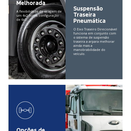
Melhorada
Suspensão
A flexibilidade de viragem de
Traseira
um 4x2 numa configuração
Pneumática
de 6x2.
O Eixo Traseiro Direcionável
funciona em conjunto com
o sistema de suspensão
traseira a arpara melhorar
ainda mais a
manobrabilidade do
veículo.
Opções de